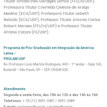
Titular Amália Inês Geraiges Lemos (FFLCH/USP);
Professora Titular Cremilda Celeste de Araújo
Medina (ECA/USP); Professora Titular Lisbeth
Rebollo (ECA/USP), Professor Titular Antonio Carlos
Robert Moraes (FFLCH/USP) e Professor Titular
Afrânio Catani (FE/USP).
Programa de Pós-Graduação em Integração da América 
Latina – 
PROLAM USP
Av. Professor Lúcio Martins Rodrigues, 443 – 
1º andar – Sala 160,
Butantã – 
São Paulo, SP – CEP: 05508-020
Atendimento
Segunda a sexta-feira, 
das 10h às 12h e das 14h às 16h
Telefones:
+ 55 (11) 3091-3587 / 3091-3589
E-mails:
prolamev@usp.br
/
prolam@usp.br